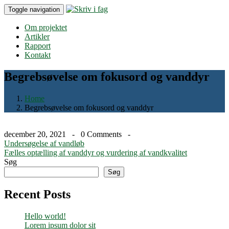
Toggle navigation
Om projektet
Artikler
Rapport
Kontakt
Begrebsøvelse om fokusord og vanddyr
Home
Begrebsøvelse om fokusord og vanddyr
december 20, 2021 -
0 Comments
-
Indlægsnavigation
Undersøgelse af vandløb
Fælles optælling af vanddyr og vurdering af vandkvalitet
Søg
Søg
Recent Posts
Hello world!
Lorem ipsum dolor sit