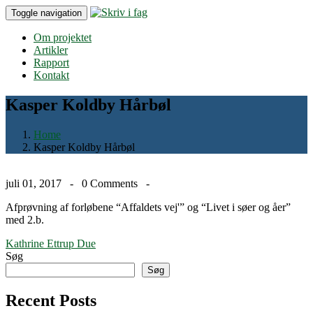
Toggle navigation
Om projektet
Artikler
Rapport
Kontakt
Kasper Koldby Hårbøl
Home
Kasper Koldby Hårbøl
juli 01, 2017 -
0 Comments
-
Afprøvning af forløbene “Affaldets vej'” og “Livet i søer og åer”
med 2.b.
Indlægsnavigation
Kathrine Ettrup Due
Søg
Søg
Recent Posts